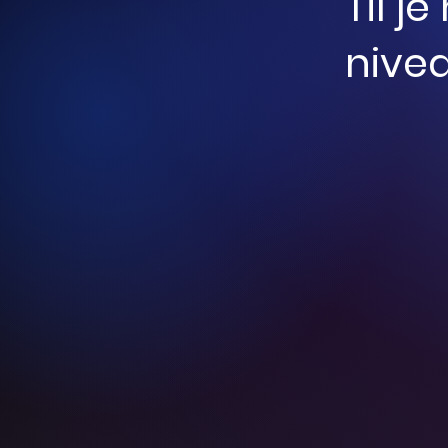
Til j
nivea