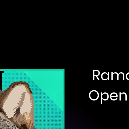
Ramo
Openli